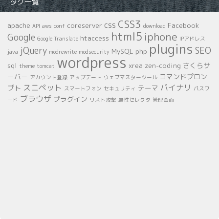
タグ一覧
CSS3
css
apache
coreserver
Facebook
API
aws
conf
download
html5
iphone
Google
htaccess
Google Translate
IPアドレス
plugins
jQuery
SEO
MySQL
php
java
modrewrite
modsecurity
wordpress
sql
xrea
zen-coding
さくらサ
theme
tomcat
ーバー
コマンドプロン
アカウント登録
アップデート
ウェブマスターツール
スニペット
バイナリ
プト
テーマ
スマートフォン
セキュリティ
パスワ
ブラウザ
プラグイン
ード
リスト攻撃
属性セレクタ
管理画面