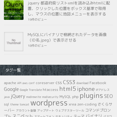
jquery 都道府県リストxmlを読み込みhtmlに配
置、クリックした位置をボックス基準で取得
し、マウスの位置に地図メニューを表示する
19件のビュー
MySQLにバイナリで格納されたデータを画像
（ID名.jpeg）で表示させる
18件のビュー
タグ一覧
CSS3
css
apache
coreserver
Facebook
API
aws
conf
download
html5
iphone
Google
htaccess
Google Translate
IPアドレス
plugins
jQuery
SEO
MySQL
php
java
modrewrite
modsecurity
wordpress
sql
xrea
zen-coding
さくらサ
theme
tomcat
ーバー
コマンドプロン
アカウント登録
アップデート
ウェブマスターツール
スニペット
バイナリ
プト
テーマ
スマートフォン
セキュリティ
パスワ