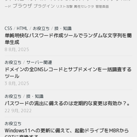
ブラウザ
プラグイン
ード
リスト攻撃
属性セレクタ
管理画面
CSS
/
HTML
/
お役立ち
/
技・知識
単純明快なパスワード作成ツールでランダムな文字列を簡
単生成
8 8月, 2025
お役立ち
/
サーバー関連
ドメインの全DNSレコードとサブドメインを一括調査する
ツール
3 8月, 2025
お役立ち
/
技・知識
パスワードの流出に備えるのは定期的な変更は有効か？。
22 9月, 2022
お役立ち
Windows11への更新に備えて、起動ドライブをMBRから