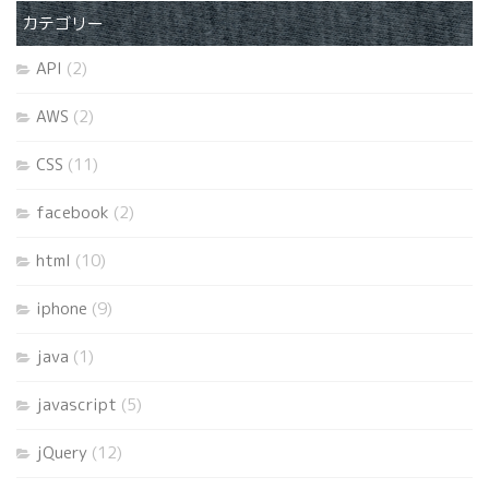
カテゴリー
API
(2)
AWS
(2)
CSS
(11)
facebook
(2)
html
(10)
iphone
(9)
java
(1)
javascript
(5)
jQuery
(12)