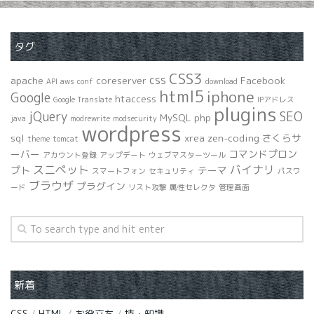
タグ
CSS3
css
apache
coreserver
Facebook
API
aws
conf
download
html5
iphone
Google
htaccess
Google Translate
IPアドレス
plugins
jQuery
SEO
MySQL
php
java
modrewrite
modsecurity
wordpress
sql
xrea
zen-coding
さくらサ
theme
tomcat
ーバー
コマンドプロン
アカウント登録
アップデート
ウェブマスターツール
スニペット
バイナリ
プト
テーマ
スマートフォン
セキュリティ
パスワ
ブラウザ
プラグイン
ード
リスト攻撃
属性セレクタ
管理画面
新着
CSS
/
HTML
/
お役立ち
/
技・知識